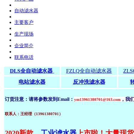
自动滤水器
主要客户
生产现场
企业简介
联系电话
DLS全自动滤水器
FZLQ全自动滤水器
ZL
电站滤水器
反冲洗滤水器
订货注意：请将参数发到
Email：
，我
ym13961380701@163.com
联系人：王经理（13961380701）
2020新款，
工业滤水器
上市啦！大量现货