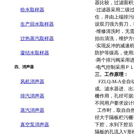
器比较，过滤面积
给水取样器
·
过滤器采用二级
住，并由上端排污
生产回水取样器
设双刃强力剪刀，
·
维修清洗时，无
过热蒸汽取样器
抬出清洗，维护方
·
实现反冲的减速
凝结水取样器
防护等级高，使用
·
两个排污阀采用
四、消声器
·
电气控制采用ＰＬ
三、工作原理：
风机消声器
FZLQ-M-A
成。滤水器进、出水
排汽消声器
栅作用，孔径可据
不同用户要求设计
蒸汽消声器
工作时，取自自然
径大于隔板栏污栅
真空泵消声器
下腔，水到下腔后
隔板的孔流入V形