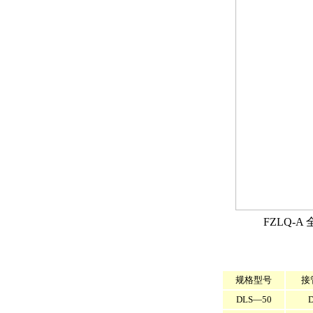
FZLQ-
规格型号
接
DLS—50