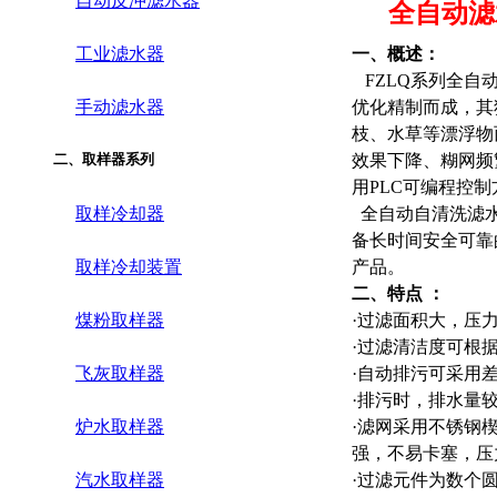
自动反冲滤水器
全自动
滤
工业滤水器
一、概述：
FZLQ系列全自
手动滤水器
优化精制而成，其
枝、水草等漂浮物
二、取样器系列
效果下降、糊网频
用PLC可编程控
取样冷却器
全自动自清洗滤水
备长时间安全可靠
取样冷却装置
产品。
二、特点 ：
煤粉取样器
·
过滤面积大，压
·
过滤清洁度可根据
飞灰取样器
·
自动排污可采用
·
排污时，排水量
炉水取样器
·
滤网采用不锈钢楔
强，不易卡塞，压
汽水取样器
·
过滤元件为数个