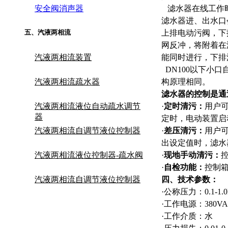
安全阀消声器
滤水器在线工作时
滤水器进、出水口
五
、
汽液两相流
上排电动污阀，下
网反冲，将附着在
汽液两相流装置
能同时进行，下排
DN100以下小
汽液两相流疏水器
构原理相同。
滤水器的控制是通
汽液两相流液位自动疏水调节
·
定时清污：
用户可
器
定时，电动装置启
汽液两相流自调节液位控制器
·
差压清污：
用户
出设定值时，滤水
汽液两相流液位控制器-疏水阀
·
现地手动清污：
·
自检功能：
控制
汽液两相流自调节液位控制器
四、技术参数：
·
公称压力：0.1-1.0MP
·
工作电源：380VAC
·
工作介质：水