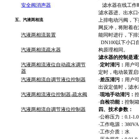
安全阀消声器
滤水器在线工作时
滤水器进、出水口
五
、
汽液两相流
上排电动污阀，下
网反冲，将附着在
汽液两相流装置
能同时进行，下排
DN100以下小
汽液两相流疏水器
构原理相同。
滤水器的控制是通
汽液两相流液位自动疏水调节
·
定时清污：
用户可
器
定时，电动装置启
汽液两相流自调节液位控制器
·
差压清污：
用户
出设定值时，滤水
汽液两相流液位控制器-疏水阀
·
现地手动清污：
·
自检功能：
控制
汽液两相流自调节液位控制器
四、技术参数：
·
公称压力：0.1-1.0MP
·
工作电源：380VAC
·
工作介质：水