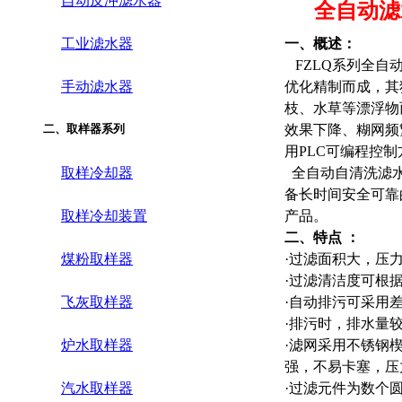
自动反冲滤水器
全自动
滤
工业滤水器
一、概述：
FZLQ系列全自
手动滤水器
优化精制而成，其
枝、水草等漂浮物
二、取样器系列
效果下降、糊网频
用PLC可编程控
取样冷却器
全自动自清洗滤水
备长时间安全可靠
取样冷却装置
产品。
二、特点 ：
煤粉取样器
·
过滤面积大，压
·
过滤清洁度可根据
飞灰取样器
·
自动排污可采用
·
排污时，排水量
炉水取样器
·
滤网采用不锈钢楔
强，不易卡塞，压
汽水取样器
·
过滤元件为数个