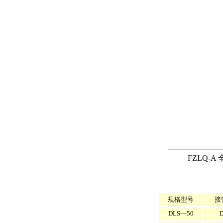
FZLQ-
规格型号
接
DLS—50