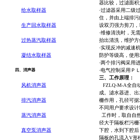
器比较，过滤面积
给水取样器
·
过滤器采用二级
住，并由上端排污
生产回水取样器
设双刃强力剪刀，
·
维修清洗时，无
过热蒸汽取样器
抬出清洗，维护方
·
实现反冲的减速
凝结水取样器
防护等级高，使用
·
两个排污阀采用
四、消声器
·
电气控制采用ＰＬ
三、工作原理：
风机消声器
FZLQ-M-A
成。滤水器进、出水
排汽消声器
栅作用，孔径可据
不同用户要求设计
蒸汽消声器
工作时，取自自然
径大于隔板栏污栅
真空泵消声器
下腔，水到下腔后
隔板的孔流入V形